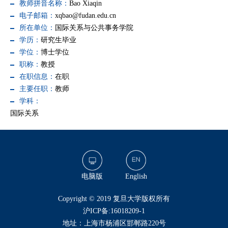
教师拼音名称：
Bao Xiaqin
电子邮箱：
xqbao@fudan.edu.cn
所在单位：
国际关系与公共事务学院
学历：
研究生毕业
学位：
博士学位
职称：
教授
在职信息：
在职
主要任职：
教师
学科：
国际关系
电脑版
English
​Copyright © 2019 复旦大学版权所有
沪ICP备:16018209-1
地址：上海市杨浦区邯郸路220号