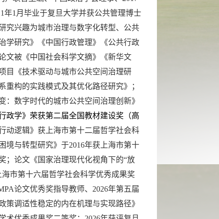
011年1月毕业于复旦大学并获公共管理博士
要研究兴趣为
城市治理与数字化转型、公共
治学研究》《中国行政管理》《公共行政
论文被《中国社会科学文摘》《新华文
项目《技术驱动与城市公共空间治理研
系重构的实践模式及其优化路径研究》；
变：数字时代的城市公共空间治理创新》
行政学》荣获
第二届全国教材建设奖（高
行动逻辑》获上海市第十二届哲学社会科
境与转型研究》于2016年获上海市第十
奖；
论文《国家治理现代化视角下的“放
获上海市第十六届哲学社会科学优秀成果奖
MPA论文优秀奖指导教师、
2026年
第五届
政策调适性稳定的内在机理与实现路径》
学术优秀成果奖二等奖；
2026年获评复旦