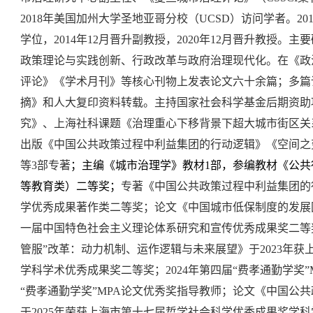
2018年美国加州大学圣地亚哥分校（UCSD）访问学者。
2
学位，2014年12月晋升副教授，2020年12月晋升教授。主
政策理论与实践创新、行政改革与政府治理现代化
。在《政
评论》《学术月刊》等核心刊物上发表论文六十余篇；多篇
摘》和人大复印资料转载。
主持国家社会科学基金后期资助
究》、上海社科课题《治理重心下移背景下超大城市街区关
出版《中国公共政策过程中利益集团的行动逻辑》
《空间之
等3部专著
；主编《城市治理学》教材1部，参编
教材
《公共
等教育类）二等奖
；
专著《中国公共政策过程中利益集团的
学优秀成果著作类二等奖；论文《中国城市低保制度的发展困
一届中国特色社会主义理论体系研究和宣传优秀成果奖二等
管服”改革：动力机制、运作逻辑与未来
展望》于2023年
学科学术优秀成果奖二等奖；
2024年
第四届“费孝通勤学奖”
“费孝通勤学奖”MPA论文优秀奖指导教师；
论文
《中国公共
于2025年荣
获上海市第十七届哲学社会科学优秀成果奖学科