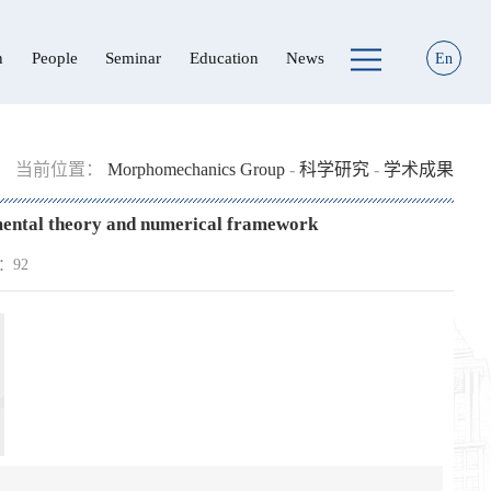
n
People
Seminar
Education
News
En
当前位置：
Morphomechanics Group
-
科学研究
-
学术成果
remental theory and numerical framework
：
92