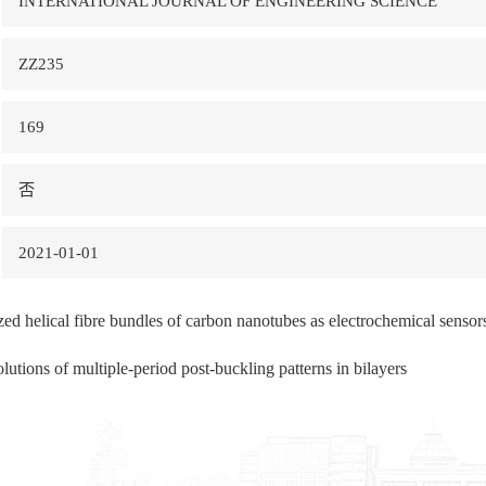
INTERNATIONAL JOURNAL OF ENGINEERING SCIENCE
ZZ235
169
否
2021-01-01
zed helical fibre bundles of carbon nanotubes as electrochemical sensor
olutions of multiple-period post-buckling patterns in bilayers