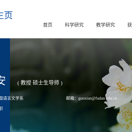
首页
科学研究
教学研究
获
安
( 教授 硕士生导师 )
国语言文学系
邮箱：guoxian@fudan.edu.cn
职