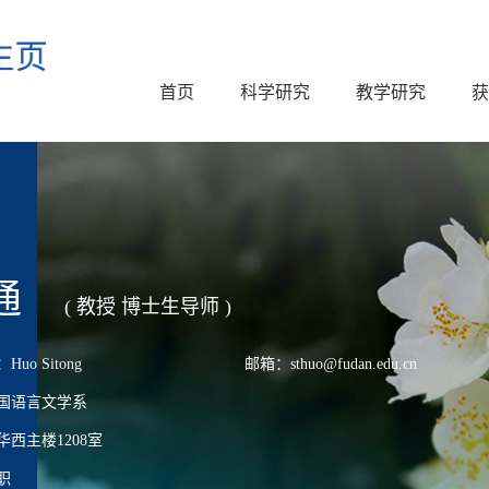
首页
科学研究
教学研究
获
通
( 教授 博士生导师 )
o Sitong
邮箱：sthuo@fudan.edu.cn
国语言文学系
西主楼1208室
职