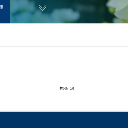
师
共0条 0/0