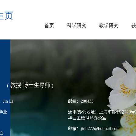
首页
科学研究
教学研究
获
( 教授 博士生导师 )
in Li
邮编：200433
毕业
通讯/办公地址：上海市邯郸路220
华西主楼1416办公室
邮箱：jinli272@hotmail.com
位