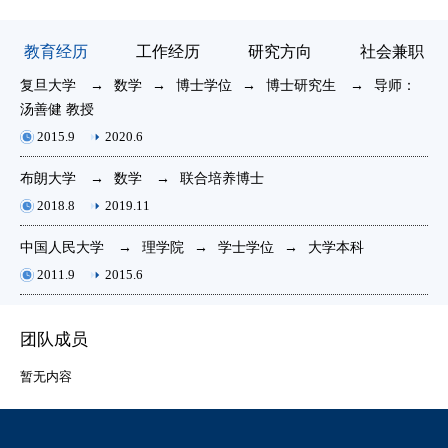
教育经历
工作经历
研究方向
社会兼职
复旦大学
→
数学
→
博士学位
→
博士研究生
→
导师：
复
汤善健 教授
聘
2015.9
2020.6
布朗大学
→
数学
→
联合培养博士
复
年
2018.8
2019.11
中国人民大学
→
理学院
→
学士学位
→
大学本科
香
2011.9
2015.6
团队成员
复
暂无内容