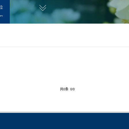
位
职
师
共0条 0/0