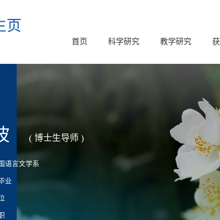
首页
科学研究
教学研究
获
波
( 博士生导师 )
国语言文学系
毕业
位
职