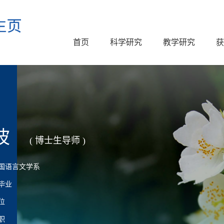
首页
科学研究
教学研究
获
波
( 博士生导师 )
国语言文学系
毕业
位
职