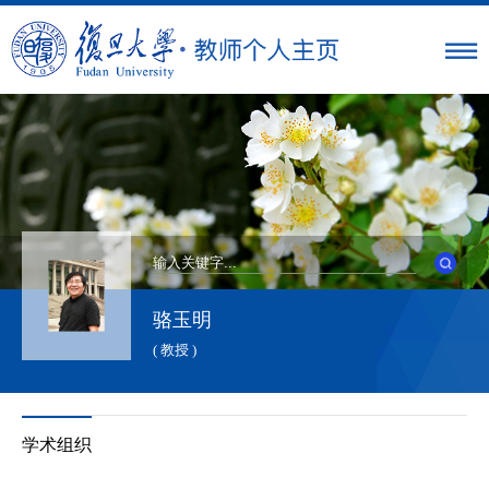
骆玉明
( 教授 )
学术组织