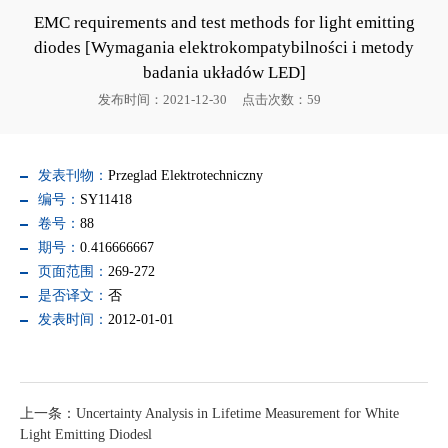
EMC requirements and test methods for light emitting
diodes [Wymagania elektrokompatybilności i metody
badania układów LED]
发布时间：2021-12-30
点击次数：
59
发表刊物：
Przeglad Elektrotechniczny
编号：
SY11418
卷号：
88
期号：
0.416666667
页面范围：
269-272
是否译文：
否
发表时间：
2012-01-01
上一条：Uncertainty Analysis in Lifetime Measurement for White
Light Emitting Diodesl