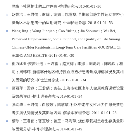
网络下社区护士的工作体验 -护理研究 -2016-01-01 -30
赵誉洁；王君俏；谢嵘；黄婧；姚雪华, 早期颈部静力性运动在桥小
脑角区术后患者中的应用研究 -中华护理杂志 -2018-01-01 -53
Wang Jing；Wang Junqiao；Cao Yuling；Jia Shoumei；Wu Bei,
Perceived Empowerment, Social Support, and Quality of Life Among
Chinese Older Residents in Long-Term Care Facilities -JOURNAL OF
AGING AND HEALTH -2018-01-01 -30
祖力比亚·麦麦吐逊；王君俏；赵文梅；李娜；刘晓云；陈晓欢；程
明；周玮玮, 新疆喀什地区维持性血液透析患者焦虑抑郁状况及其相
关因素的研究 -护士进修杂志 -2019-01-01 -34
葛丽萍；梁燕；王君俏；龚芸, 上海市社区老年人健康教育课程设置
及效果评价 -护士进修杂志 -2019-01-01 -34
张玲华；王君俏；白姣姣；陆敏敏, 社区中老年女性压力性尿失禁患
者疾病认知情况及其影响因素 -解放军护理杂志 -2011-01-01 -28
杨珍；王君俏；张宝珍；曾玉；马海萍, 烧伤康复期患者生存质量影
响因素分析 -中华护理杂志 -2014-01-01 -49