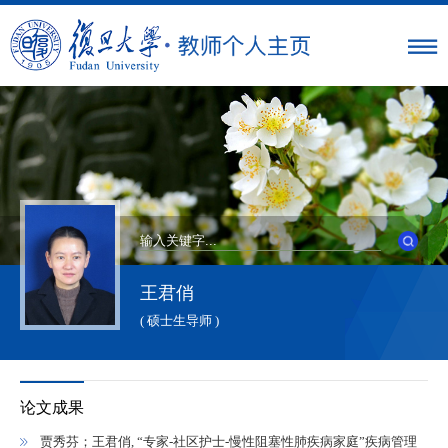
王君俏
( 硕士生导师 )
论文成果
贾秀芬；王君俏, “专家-社区护士-慢性阻塞性肺疾病家庭”疾病管理