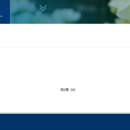
位
职
师
共0条 0/0