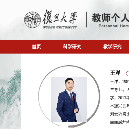
首页
科学研究
教学研究
王洋
王洋，1
生导师。
学，201
术振兴会JS
刘云圻院
面而展开研究。