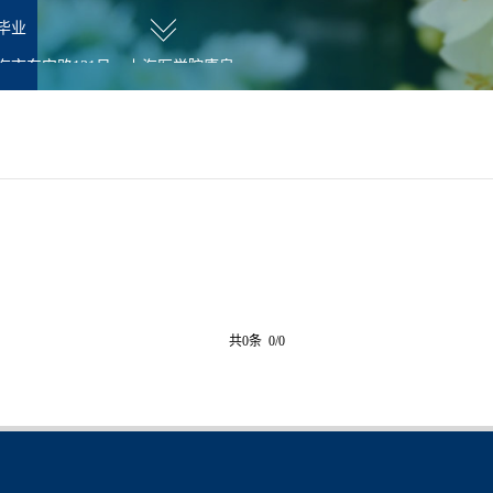
毕业
海市东安路131号，上海医学院康泉
位
职
共0条 0/0