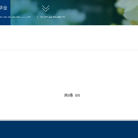
毕业
海市东安路131号，上海医学院康泉
位
职
共0条 0/0