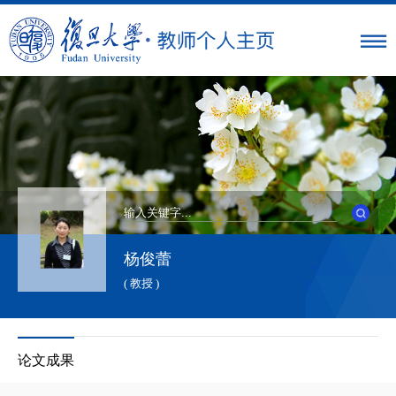
杨俊蕾
( 教授 )
论文成果