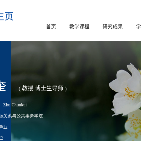
首页
教学课程
研究成果
学
奎
( 教授 博士生导师 )
u Chunkui
际关系与公共事务学院
毕业
位