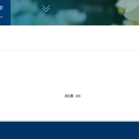
职
师
共0条 0/0