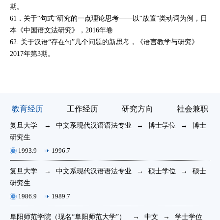
期。
61．
关于“句式”研究的一点理论思考——以“放置”类动词为例
，
日
本
《中国语文法研究》
，2016年卷
62.
关于汉语“存在句”几个问题的新思考
，《语言教学与研究》
2017年第3期。
教育经历
工作经历
研究方向
社会兼职
复旦大学
→
中文系现代汉语语法专业
→
博士学位
→
博士
复
研究生
2
2
1993.9
1996.7
复旦大学
→
中文系现代汉语语法专业
→
硕士学位
→
硕士
研究生
安
1986.9
1989.7
阜阳师范学院（现名“阜阳师范大学”）
→
中文
→
学士学位