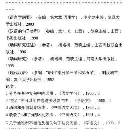
* * * * * * * * * * * * * * * * * * * * * * * * * * * * * * * * * * * * *
* * *
《语言学纲要》（参编，第六章 语用学），申小龙主编，复旦大
学出版社，2003
《汉语的句子类型》（参编，第7、8、15章），范晓主编，山西：
书海出版社，1998
《动词研究综述》（参著），胡裕树、范晓主编，山西高校联合出
版社，1996
《动词研究》（参著），胡裕树、范晓主编，河南大学出版社，
1995
《现代汉语》（参编，“语用”部分第三节和第五节），刘汉城主
编，复旦大学出版社，1992
论文：
1
分号在各种复句中的运用
，
《语文学习》
，1986，8
2
“
然而”等可以用在递进关系复句中
，
《学语文》
，1988，1
3
动词和介词划界综述
，
《中国语文天地》
，1988，2
4
谈谈了
和了
的区别方法
，
《中国语文》
，1991，4
1
2
5
关于他谁都不相信及相关句子歧义问题
，
《学语文》
，1993，2