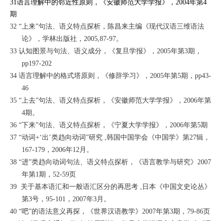
31
语言理解中的邻近性原则
，
《安徽师范大学学报》
，2004年第4
期
32
“
上来”句法、语义特点探析
，陈昌来主编
《现代汉语三维语法
论》
，学林出版社，2005,87-97。
33
认知图景与句法、语义成分
，
《复旦学报》
，2005年第3期，
pp197-202
34
语言理解中的格式塔原则
，
《修辞学习》
，2005年第5期，pp43-
46
35
“
上去”句法、语义特点探析
，
《安徽师范大学学报》
，2006年第
4期。
36
“
下来”句法、语义特点探析
，
《宁夏大学学报》
，2006年第5期
37
“
动词+‘出’类趋向动词”研究
,韩国中国学会
《中国学》
第27辑，
167-179，2006年12月。
38
“
进”类趋向动词句法、语义特点探析
，
《语言教学与研究》
2007
年第1期，52-59页
39
关于基本语汇和一般语汇区分的再思考
,日本
《中国文史论丛》
第3号，95-101，2007年3月。
40
“
吧”的语法意义再探
，
《世界汉语教学》
2007年第3期，79-86页