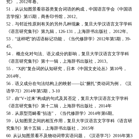
究》
，2012年卷。
51．
从认知图景看容器类复合词语的构成
，中国语言学会
《中国语
言学报》
第15期，商务印书馆，2012。
52．
与邻近性原则有关的另外几种现象
，复旦大学汉语言文字学科
《语言研究集刊》
第九辑，126-131，上海辞书出版社， 2012年。
53．
“这样吧”的话语标记功能，
《当代修辞学》
2012年第5期，39-
45。
54．
概念化对句法、语义成分的影响，
复旦大学汉语言文字学科
《语言研究集刊》
第十一辑，上海辞书出版社，2013。
55．
“X的”复合词的认知研究
，日本
《中国文史论丛》
第10号，
2014年。
56．
语义成分在句法结构上的映射——以“捆扎”类动词为例
，
《汉
语学习》
2014年第5期，3-10
57．
由“V+过来”构成的句式及其否定
，复旦大学汉语言文字学科
《语言研究集刊》
第十二辑，上海辞书出版社， 2014年
58．
从原型范畴看“拈连”
，
《当代修辞学》
2014年第6期。
59．认知图景之间的相互作用，复旦大学汉语言文字学科《语言研
究集刊》第十五辑，上海辞书出版社， 2015年
60.
从认知图景看不及物动词带宾语问题
，
《汉语学习》
2016
年第3