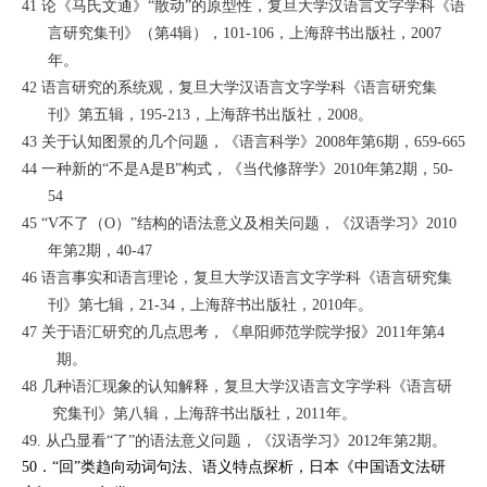
41
论《马氏文通》“散动”的原型性
，复旦大学汉语言文字学科
《语
言研究集刊》
（第4辑），101-106，上海辞书出版社，2007
年。
42
语言研究的系统观
，复旦大学汉语言文字学科
《语言研究集
刊》
第五辑，195-213，上海辞书出版社，2008。
43
关于认知图景的几个问题
，
《语言科学》
2008年第6期，659-665
44
一种新的“不是A是B”构式
，
《当代修辞学》
2010年第2期，50-
54
45
“V
不了（O）”结构的语法意义及相关问题
，
《汉语学习》
2010
年第2期，40-47
46
语言事实和语言理论
，复旦大学汉语言文字学科
《语言研究集
刊》
第七辑，21-34，上海辞书出版社，2010年。
47
关于语汇研究的几点思考
，
《阜阳师范学院学报》
2011年第4
期。
48
几种语汇现象的认知解释
，复旦大学汉语言文字学科
《语言研
究集刊》
第八辑，上海辞书出版社，2011年。
49.
从凸显看“了”的语法意义问题
，
《汉语学习》
2012年第2期。
50．
“回”类趋向动词句法、语义特点探析
，日本
《中国语文法研