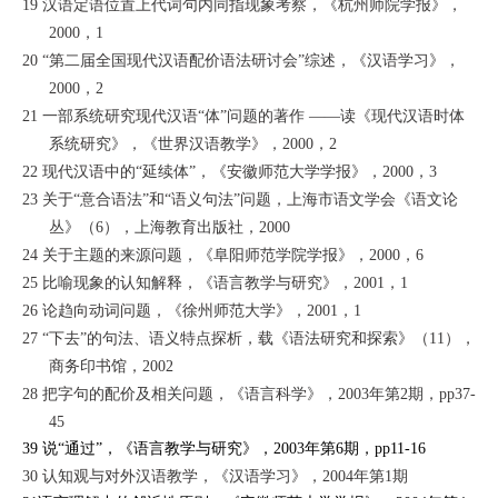
19
汉语定语位置上代词句内同指现象考察
，
《杭州师院学报》
，
2000，1
20
“
第二届全国现代汉语配价语法研讨会”综述
，
《汉语学习》
，
2000，2
21
一部系统研究现代汉语“体”问题的著作 ――读《现代汉语时体
系统研究》
，
《世界汉语教学》
，2000，2
22
现代汉语中的“延续体”
，
《安徽师范大学学报》
，2000，3
23
关于“意合语法”和“语义句法”问题，
上海市语文学会
《语文论
丛》
（6），上海教育出版社，2000
24
关于主题的来源问题
，
《阜阳师范学院学报》
，2000，6
25
比喻现象的认知解释
，
《语言教学与研究》
，2001，1
26
论趋向动词问题
，
《徐州师范大学》
，2001，1
27
“
下去”的句法、语义特点探析
，载
《语法研究和探索》
（11），
商务印书馆，2002
28
把字句的配价及相关问题
，
《语言科学》
，2003年第2期，pp37-
45
39
说“通过”
，
《语言教学与研究》
，2003年第6期，pp11-16
30
认知观与对外汉语教学
，
《汉语学习》
，2004年第1期