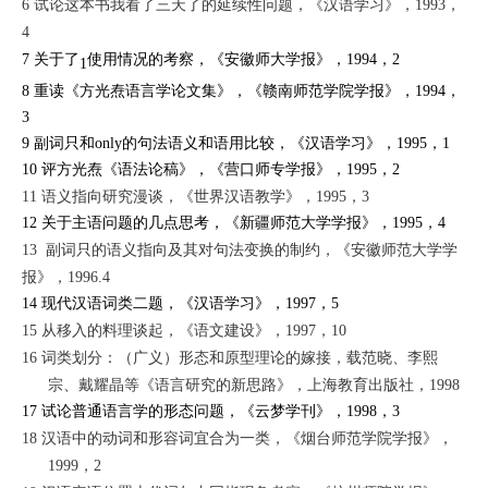
6
试论这本书我看了三天了的延续性问题
，
《汉语学习》
，1993，
4
7
关于了
使用情况的考察
，
《安徽师大学报》
，1994，2
1
8
重读《方光焘语言学论文集》
，
《赣南师范学院学报》
，1994，
3
9
副词只和only的句法语义和语用比较
，
《汉语学习》
，1995，1
10
评方光焘《语法论稿》
，
《营口师专学报》
，1995，2
11
语义指向研究漫谈
，《世界汉语教学》，1995，3
12
关于主语问题的几点思考
，
《新疆师范大学学报》
，1995，4
13
副词只的语义指向及其对句法变换的制约，
《安徽师范大学学
报》
，1996.4
14
现代汉语词类二题
，
《汉语学习》
，1997，5
15
从移入的料理谈起
，
《语文建设》
，1997，10
16
词类划分：（广义）形态和原型理论的嫁接，
载范晓、李熙
宗、戴耀晶等
《语言研究的新思路》
，上海教育出版社，1998
17
试论普通语言学的形态问题
，
《云梦学刊》
，1998，3
18
汉语中的动词和形容词宜合为一类
，
《烟台师范学院学报》
，
1999，2