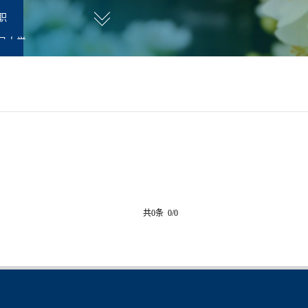
职
旦大学
共0条 0/0