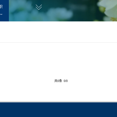
职
师
共0条 0/0