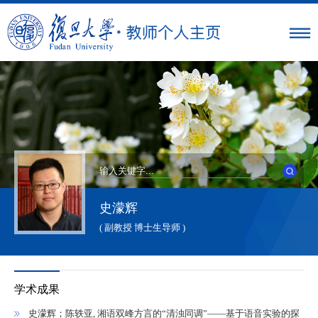
史濛辉
( 副教授 博士生导师 )
学术成果
史濛辉；陈轶亚, 湘语双峰方言的“清浊同调”——基于语音实验的探