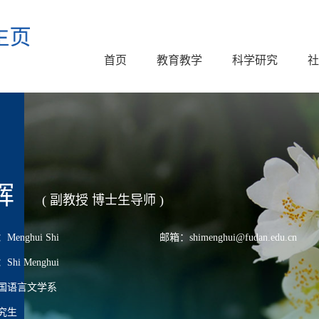
首页
教育教学
科学研究
社
辉
( 副教授 博士生导师 )
nghui Shi
邮箱：shimenghui@fudan.edu.cn
i Menghui
国语言文学系
究生