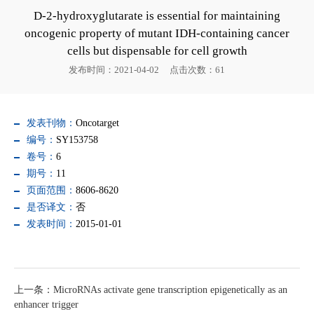
D-2-hydroxyglutarate is essential for maintaining
oncogenic property of mutant IDH-containing cancer
cells but dispensable for cell growth
发布时间：2021-04-02
点击次数：
61
发表刊物：
Oncotarget
编号：
SY153758
卷号：
6
期号：
11
页面范围：
8606-8620
是否译文：
否
发表时间：
2015-01-01
上一条：MicroRNAs activate gene transcription epigenetically as an
enhancer trigger