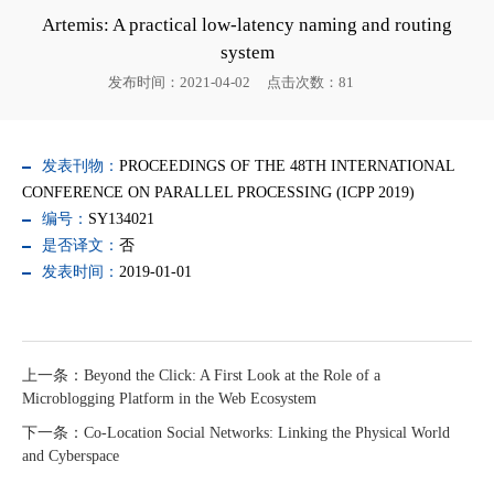
Artemis: A practical low-latency naming and routing
system
发布时间：2021-04-02
点击次数：
81
发表刊物：
PROCEEDINGS OF THE 48TH INTERNATIONAL
CONFERENCE ON PARALLEL PROCESSING (ICPP 2019)
编号：
SY134021
是否译文：
否
发表时间：
2019-01-01
上一条：Beyond the Click: A First Look at the Role of a
Microblogging Platform in the Web Ecosystem
下一条：Co-Location Social Networks: Linking the Physical World
and Cyberspace