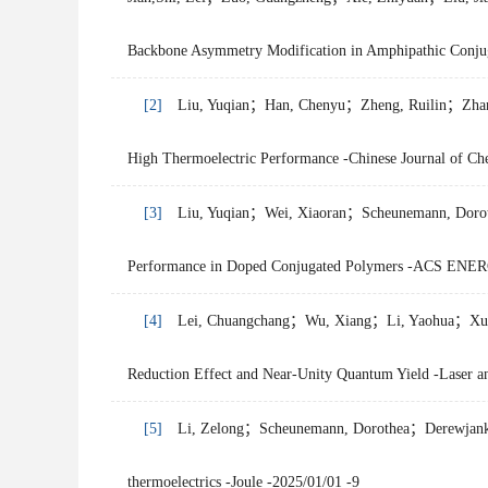
Backbone Asymmetry Modification in Amphipathic Conjug
[2]
Liu, Yuqian；Han, Chenyu；Zheng, Ruilin；Zhang
High Thermoelectric Performance -Chinese Journal of Ch
[3]
Liu, Yuqian；Wei, Xiaoran；Scheunemann, Dorot
Performance in Doped Conjugated Polymers -ACS ENE
[4]
Lei, Chuangchang；Wu, Xiang；Li, Yaohua；Xu, X
Reduction Effect and Near-Unity Quantum Yield -Laser a
[5]
Li, Zelong；Scheunemann, Dorothea；Derewjanko, D
thermoelectrics -Joule -2025/01/01 -9