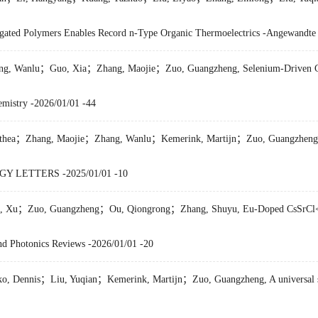
ated Polymers Enables Record n-Type Organic Thermoelectrics -Angewandte C
, Wanlu；Guo, Xia；Zhang, Maojie；Zuo, Guangzheng, Selenium-Driven Charg
emistry -2026/01/01 -44
hea；Zhang, Maojie；Zhang, Wanlu；Kemerink, Martijn；Zuo, Guangzheng, U
RGY LETTERS -2025/01/01 -10
u；Zuo, Guangzheng；Ou, Qiongrong；Zhang, Shuyu, Eu-Doped CsSrCl<sub>
nd Photonics Reviews -2026/01/01 -20
ennis；Liu, Yuqian；Kemerink, Martijn；Zuo, Guangzheng, A universal soft u