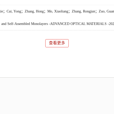
e；Cui, Yong；Zhang, Hong；Mo, Xiaoliang；Zhang, Rongjun；Zuo, Guangzhe
ntrol and Self-Assembled Monolayers -ADVANCED OPTICAL MATERIALS -202
查看更多