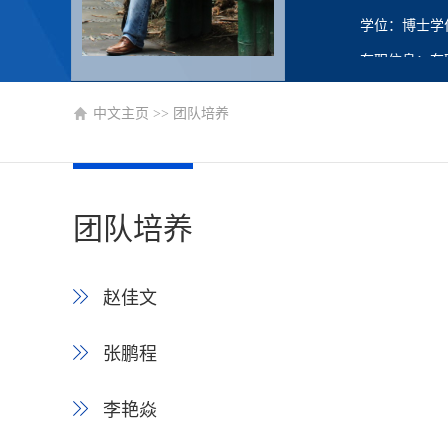
学位：博士学
在职信息：在
主要任职：科
中文主页
>>
团队培养
团队培养
赵佳文
张鹏程
李艳焱