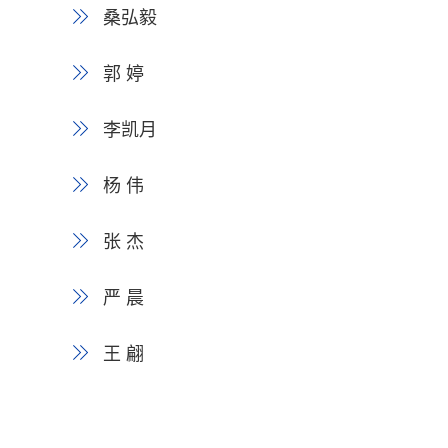
桑弘毅
郭 婷
李凯月
杨 伟
张 杰
严 晨
王 翩