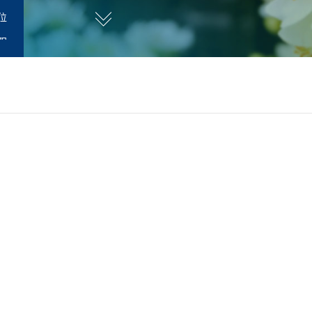
位
职
研人员