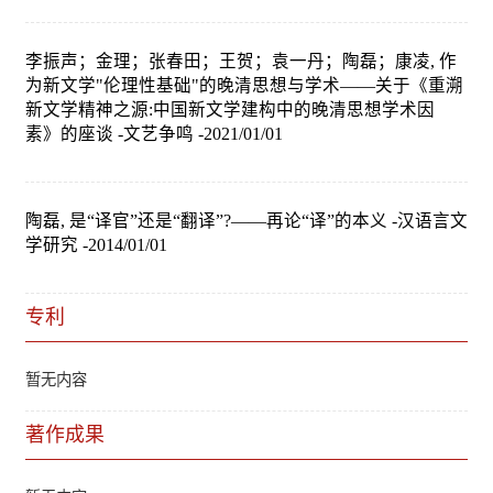
李振声；金理；张春田；王贺；袁一丹；陶磊；康凌, 作
为新文学"伦理性基础"的晚清思想与学术——关于《重溯
新文学精神之源:中国新文学建构中的晚清思想学术因
素》的座谈 -文艺争鸣 -2021/01/01
陶磊, 是“译官”还是“翻译”?——再论“译”的本义 -汉语言文
学研究 -2014/01/01
专利
暂无内容
著作成果