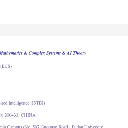
&
&
Mathematics
Complex Systems
AI Theory
s (IICS)
pired Intelligence (ISTBI)
ai 200433
,
CHINA
imin Campus (No. 597 Guoquan Road), Fudan University