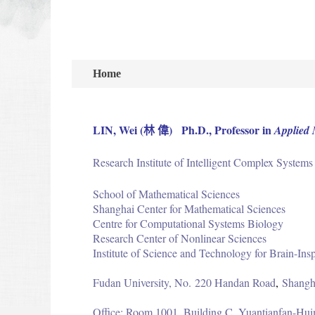
Home
LIN, Wei (林 偉) Ph.D., Professor in
Applied 
Research Institute of Intelligent Complex System
School of Mathematical Sciences
Shanghai Center for Mathematical Sciences
Centre for Computational Systems Biology
Research Center of Nonlinear Sciences
Institute of Science and Technology for Brain-Ins
Fudan University, No.
220 Handan Road
,
Shangh
Office: Room 1001, Building C, Yuantianfan-Hu