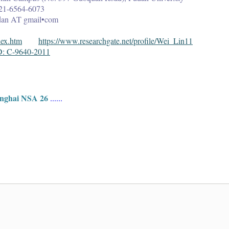
21-6564-6073
udan AT gmail•com
dex.htm
https://www.researchgate.net/profile/Wei_Lin11
D: C-9640-2011
nghai NSA 26
......