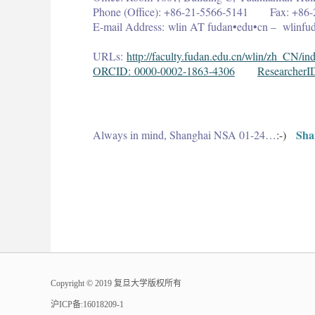
Phone (Office): +86-21-5566-5141 Fax: +86-
E-mail Address: wlin AT fudan•edu•cn – wlinf
URLs:
http://faculty.fudan.edu.cn/wlin/zh_CN/in
ORCID: 0000-0002-1863-4306
ResearcherI
Sha
Always in mind, Shanghai NSA 01-24…
:-)
​Copyright © 2019 复旦大学版权所有
沪ICP备:16018209-1