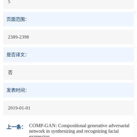
5
页面范围：
2389-2398
是否译文：
否
发表时间：
2019-01-01
COMP-GAN: Compositional generative adversarial
上一条：
network in synthesizing and recognizing facial
expression